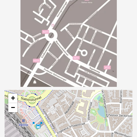
Orthodontiepraktijk van Gemert
+
−