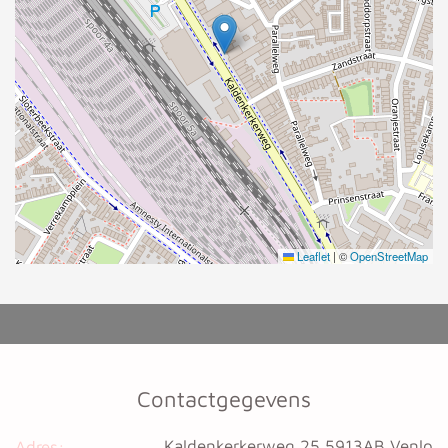
Leaflet
|
©
OpenStreetMap
Contactgegevens
Kaldenkerkerweg 25 5913AB Venlo
Adres: