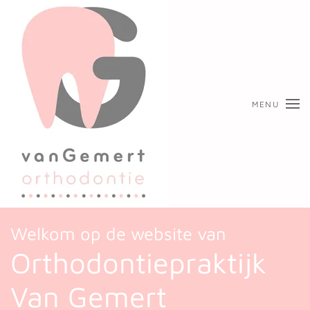
Skip to main content
MENU
Welkom op de website van
Orthodontiepraktijk
Van Gemert